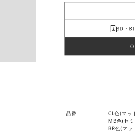
3D・
O
品番
CL色(マット
MB色(セミグ
BR色(マット