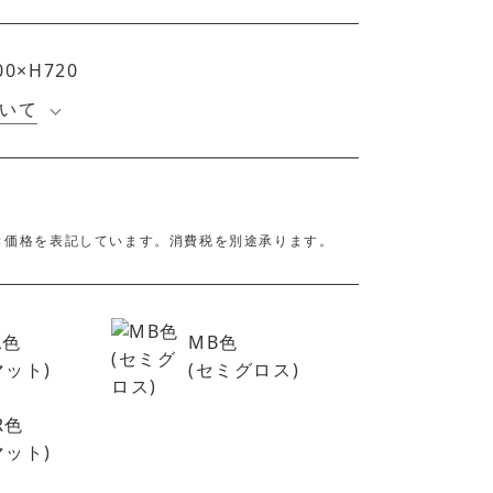
00×H720
いて
き価格を表記しています。消費税を別途承ります。
L色
MB色
マット)
(セミグロス)
R色
マット)