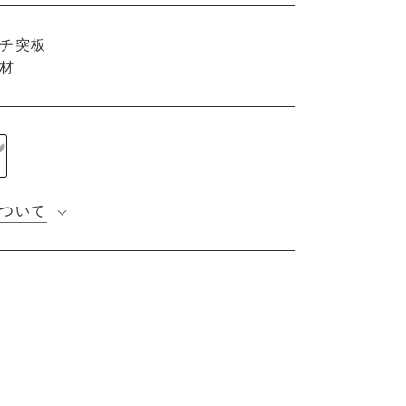
チ突板
材
ついて