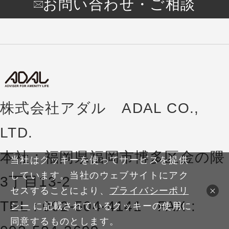
お問い合わせ・ご相談
株式会社アダル ADAL CO.,
LTD.
本社 : 福岡県福岡市博多区金の隈
当社はクッキーを使ってサービスを提供
しています。当社のウェブサイトにアク
3丁目13-2
セスすることにより、
プライバシーポリ
TEL : 092-504-4141 FAX :
シー
に記載されているクッキーの使用に
同意するものとします。