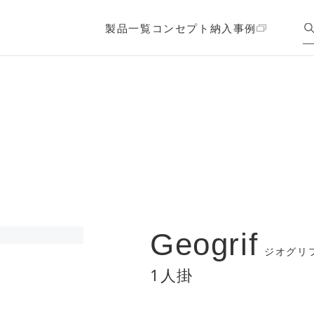
製品一覧
コンセプト
納入事例
Geogrif
ジオグリ
1人掛