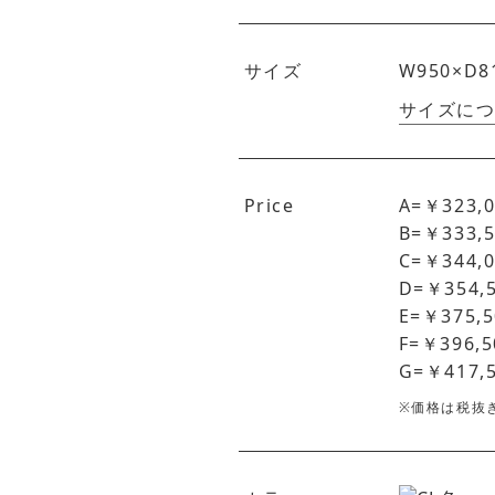
サイズ
W950×D8
サイズに
Price
A=￥323,0
B=￥333,5
C=￥344,0
D=￥354,
E=￥375,5
F=￥396,5
G=￥417,
※価格は税抜