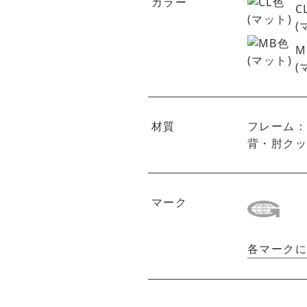
カラー
C
(
M
(
材質
フレーム
背・肘ク
マーク
各マーク