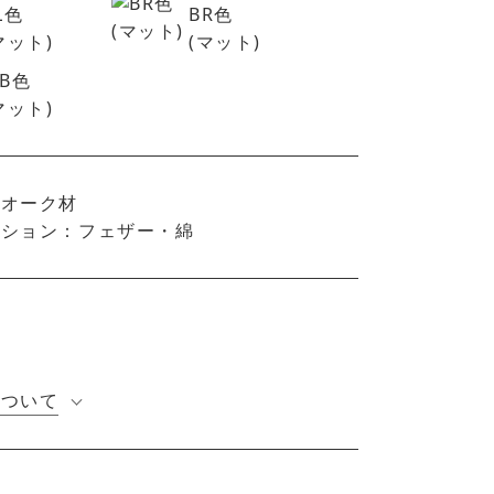
L色
BR色
マット)
(マット)
B色
マット)
：オーク材
ッション：フェザー・綿
について