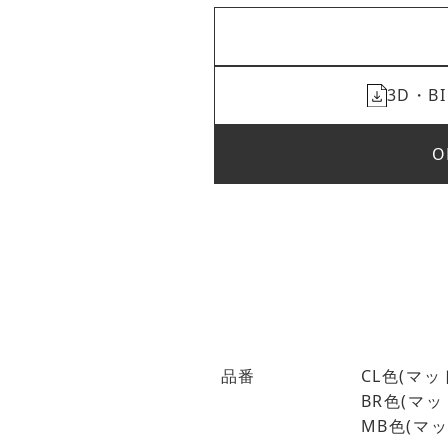
3D・
O
品番
CL色(マット
BR色(マット
MB色(マット