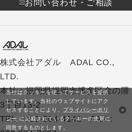
お問い合わせ・ご相談
株式会社アダル ADAL CO.,
LTD.
本社 : 福岡県福岡市博多区金の隈
当社はクッキーを使ってサービスを提供
しています。当社のウェブサイトにアク
3丁目13-2
セスすることにより、
プライバシーポリ
TEL : 092-504-4141 FAX :
シー
に記載されているクッキーの使用に
同意するものとします。