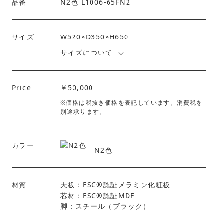
品番
N2色 L1006-65FN2
サイズ
W520×D350×H650
サイズについて
Price
￥50,000
※価格は税抜き価格を表記しています。消費税を
別途承ります。
カラー
N2色
材質
天板：FSC®︎認証メラミン化粧板
芯材：FSC®︎認証MDF
脚：スチール（ブラック）