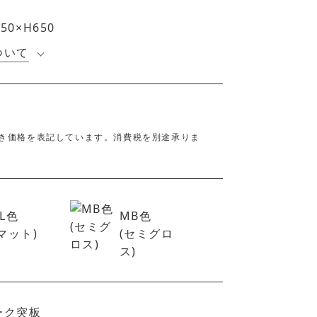
50×H650
ついて
き価格を表記しています。消費税を別途承りま
CL色
MB色
(マット)
(セミグロ
ス)
ーク突板