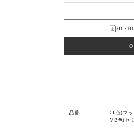
3D・
O
品番
CL色(マット
MB色(セミ