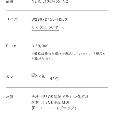
品番
N2色 L1004-55FN2
サイズ
W280×D450×H550
サイズについて
Price
￥39,000
※価格は税抜き価格を表記しています。消費税を
別途承ります。
カラー
N2色
材質
天板：FSC®︎認証メラミン化粧板
芯材：FSC®︎認証MDF
脚：スチール（ブラック）