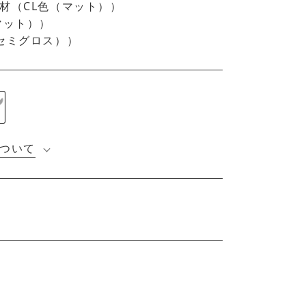
材（CL色（マット））
マット））
セミグロス））
ついて