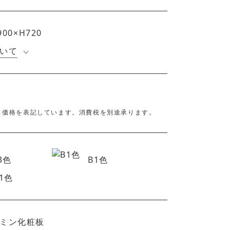
900×H720
いて
き価格を表記しています。消費税を別途承ります。
3色
B1色
1色
ミン化粧板