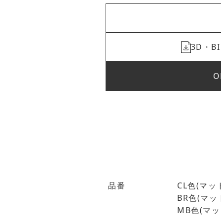
3D・
O
品番
CL色(マット
BR色(マット
MB色(マット