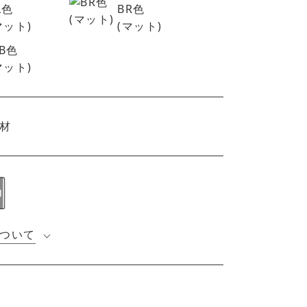
L色
BR色
マット)
(マット)
B色
マット)
材
ついて