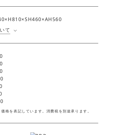
40×H810×SH460×AH560
いて
0
0
0
00
0
0
00
き価格を表記しています。消費税を別途承ります。