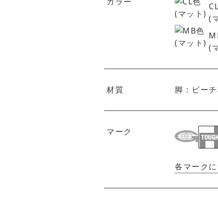
カラー
C
(
M
(
材質
脚：ビーチ
マーク
各マークに