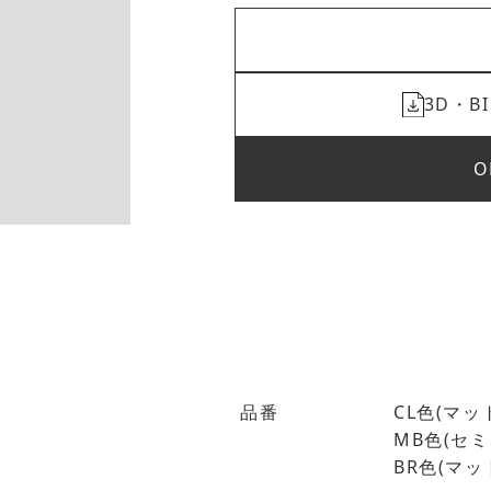
3D・
O
品番
CL色(マット
MB色(セミグ
BR色(マット