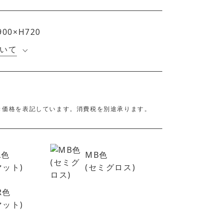
900×H720
いて
き価格を表記しています。消費税を別途承ります。
L色
MB色
マット)
(セミグロス)
R色
マット)