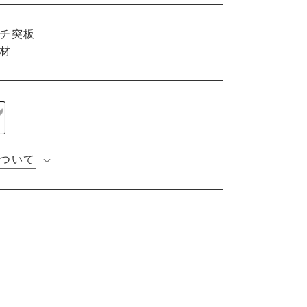
チ突板
材
ついて