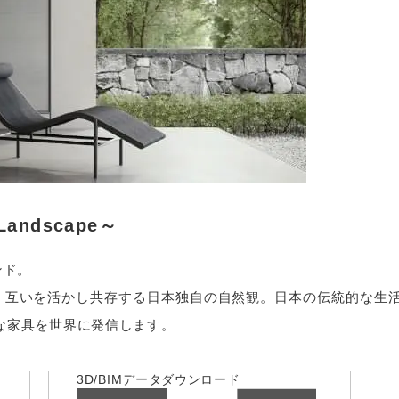
 Landscape～
ンド。
、互いを活かし共存する⽇本独⾃の⾃然観。日本の伝統的な生
な家具を世界に発信します。
3D/BIMデータダウンロード