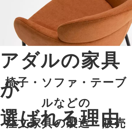
アダルの家具
椅子・ソファ・テーブ
が
ルなどの
選ばれる理由
注文家具の製造・販売