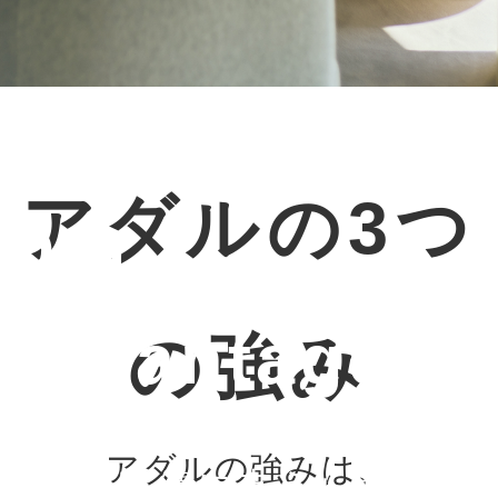
アダルの強み
アダルの3つ
Our
advantage
の強み
アダルの強みは、
豊富な実績に支えられた提