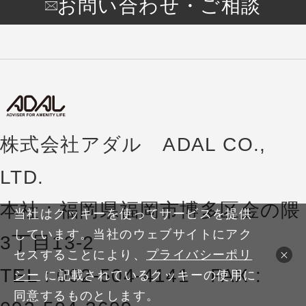
お問い合わせ・ご相談
株式会社アダル ADAL CO.,
LTD.
本社 : 福岡県福岡市博多区金の隈
当社はクッキーを使ってサービスを提供
しています。当社のウェブサイトにアク
3丁目13-2
セスすることにより、
プライバシーポリ
TEL : 092-504-4141 FAX :
シー
に記載されているクッキーの使用に
同意するものとします。