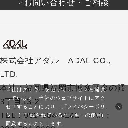
お問い合わせ・ご相談
株式会社アダル ADAL CO.,
LTD.
本社 : 福岡県福岡市博多区金の隈
当社はクッキーを使ってサービスを提供
しています。当社のウェブサイトにアク
3丁目13-2
セスすることにより、
プライバシーポリ
TEL : 092-504-4141 FAX :
シー
に記載されているクッキーの使用に
同意するものとします。