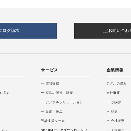
タログ請求
お問い合わ
サービス
企業情報
ー 空間提案
アダルの強み
ら探す
ー 家具の製造、販売
会社概要
ー デジタルソリューション
ー ご挨拶
ー 設置・施工
ー 歴史
設計支援ツール
ー 会社概要
ション
3D/BIMデータダウンロード
ー 工場紹介