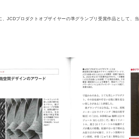
に、JCDプロダクトオブザイヤーの準グランプリ受賞作品として、当社の「L