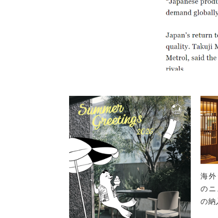
海外デ
のニ
の納