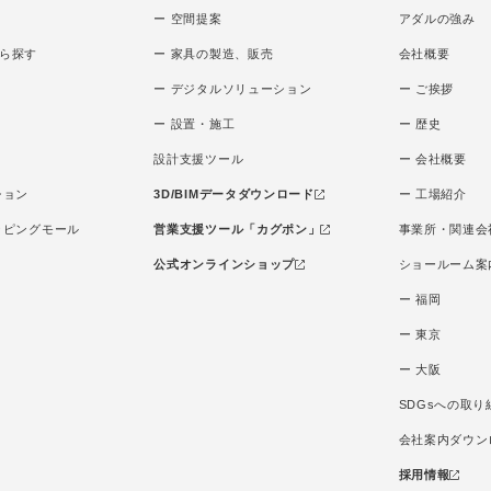
ー 空間提案
アダルの強み
ら探す
ー 家具の製造、販売
会社概要
ー デジタルソリューション
ー ご挨拶
ー 設置・施工
ー 歴史
設計支援ツール
ー 会社概要
ション
3D/BIMデータダウンロード
ー 工場紹介
ッピングモール
営業支援ツール「カグポン」
事業所・関連会
公式オンラインショップ
ショールーム案
ー 福岡
ー 東京
ー 大阪
SDGsへの取り
会社案内ダウン
採用情報