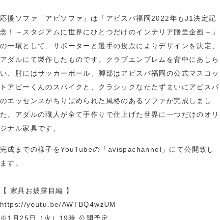
応援ソファ「アビソファ」は「アビスパ福岡2022年もJ1決定記
念！～スタジアムに世界にひとつだけのインテリア贈呈企画～」
の一環として、サポーターと選手の投票によりデザインを決定、
アダルにて製作したものです。クラブエンブレムを背中にあしら
い、肘にはサッカーボール、脚部はアビスパ福岡の公式マスコッ
トアビーくんのスパイクと、クラシックなたたずまいにアビスパ
のエッセンスがちりばめられた風格のあるソファが完成しまし
た。アダルの職人が全て手作りで仕上げた世界に一つだけのオリ
ジナル家具です。
完成までの様子をYouTubeの「avispachannel」にて公開致し
ます。
【 家具お披露目編 】
https://youtu.be/AWTBQ4wzUM
※1月25日（火）19時 公開予定