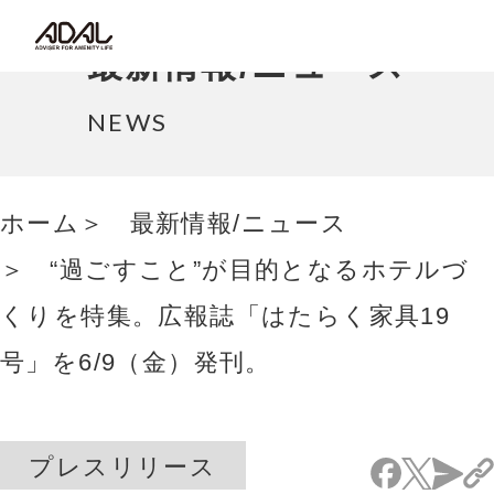
コラム
最新情報/ニュース
サポート情報
NEWS
はたらく家具（広報誌）
ホーム
最新情報/ニュース
最新情報/ニュース
“過ごすこと”が目的となるホテルづ
採用情報
くりを特集。広報誌「はたらく家具19
Japanese
号」を6/9（金）発刊。
プレスリリース