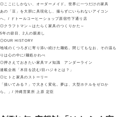
◎
ここにしかない、オーダーメイド。世界に一つだけの家具
あの「豆」を大胆に具現化し、撮らずにいられないアイコン
へ。/ ドトールコーヒーショップ原宿竹下通り店
◎クラフトマン～はたらく家具のつくりかた～
5年の節目、2人の眼差し
◎OUR HISTORY
地域のくつろぎに寄り添い続けた麺処。閉じてもなお、その温も
りは心の中に/麺処かわべ
◎押さえておきたい家具マメ知識 アンダーライン
連載企画「木目を読む/目ハジキとは？」
◎ヒトと家具のストーリー
「描いてみる？」で大きく変化。夢は、大型ホテルをゼロか
ら。」/ 沖縄営業所 上原 定臣