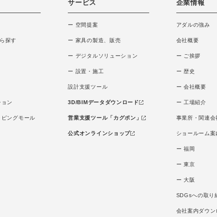
サービス
企業情報
ー 空間提案
アダルの強み
ら探す
ー 家具の製造、販売
会社概要
ー デジタルソリューション
ー ご挨拶
ー 設置・施工
ー 歴史
設計支援ツール
ー 会社概要
ション
3D/BIMデータダウンロード
ー 工場紹介
ッピングモール
営業支援ツール「カグポン」
事業所・関連会
公式オンラインショップ
ショールーム案
ー 福岡
ー 東京
ー 大阪
SDGsへの取り
会社案内ダウン