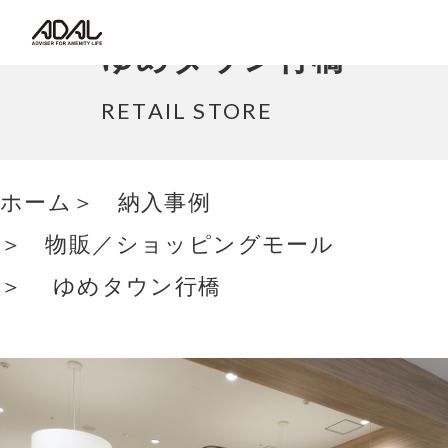
コラム
ゆめタウン行橋
サポート情報
RETAIL STORE
はたらく家具（広報誌）
ホーム
納入事例
最新情報/ニュース
物販／ショッピングモール
採用情報
ゆめタウン行橋
Japanese