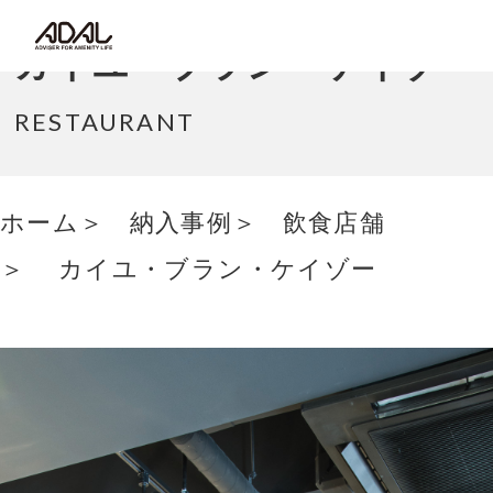
コラム
カイユ・ブラン・ケイゾー
サポート情報
RESTAURANT
はたらく家具（広報誌）
ホーム
納入事例
飲食店舗
最新情報/ニュース
カイユ・ブラン・ケイゾー
採用情報
Japanese