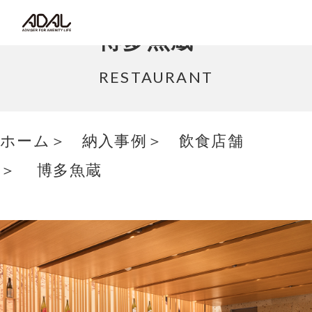
コラム
博多魚蔵
サポート情報
RESTAURANT
はたらく家具（広報誌）
ホーム
納入事例
飲食店舗
最新情報/ニュース
博多魚蔵
採用情報
Japanese