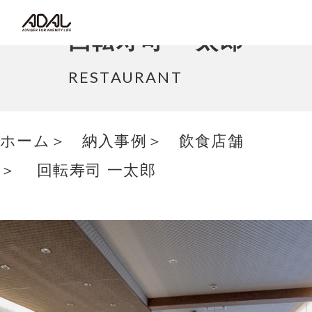
コラム
回転寿司 一太郎
サポート情報
RESTAURANT
はたらく家具（広報誌）
ホーム
納入事例
飲食店舗
最新情報/ニュース
回転寿司 一太郎
採用情報
Japanese