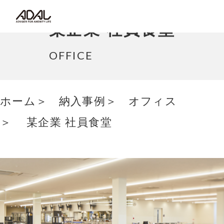
コラム
某企業 社員食堂
サポート情報
OFFICE
はたらく家具（広報誌）
ホーム
納入事例
オフィス
最新情報/ニュース
某企業 社員食堂
採用情報
Japanese