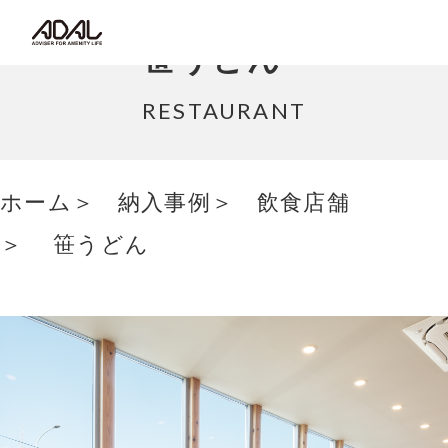
コラム
笹うどん
サポート情報
RESTAURANT
はたらく家具（広報誌）
ホーム
納入事例
飲食店舗
最新情報/ニュース
笹うどん
採用情報
Japanese