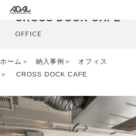
コラム
CROSS DOCK CAFE
サポート情報
OFFICE
はたらく家具（広報誌）
ホーム
納入事例
オフィス
最新情報/ニュース
CROSS DOCK CAFE
採用情報
Japanese