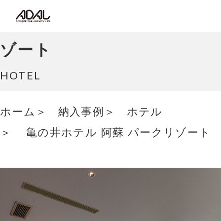
コラム
亀の井ホテル 阿蘇 パークリ
サポート情報
ゾート
はたらく家具（広報誌）
HOTEL
最新情報/ニュース
ホーム
納入事例
ホテル
亀の井ホテル 阿蘇 パークリゾート
採用情報
Japanese