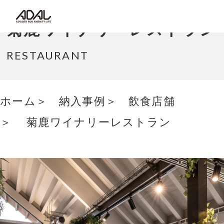
コラム
菊鹿ワイナリーレストラン
サポート情報
RESTAURANT
はたらく家具（広報誌）
ホーム
納入事例
飲食店舗
最新情報/ニュース
菊鹿ワイナリーレストラン
採用情報
Japanese