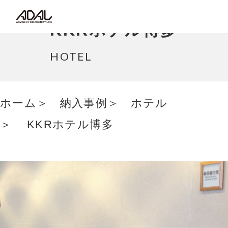
コラム
KKRホテル博多
サポート情報
HOTEL
はたらく家具（広報誌）
ホーム
納入事例
ホテル
最新情報/ニュース
KKRホテル博多
採用情報
Japanese