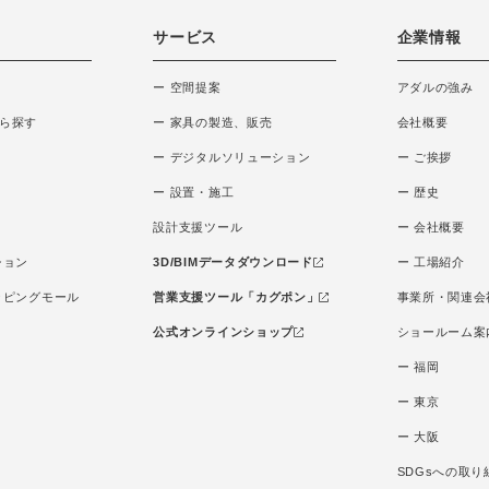
サービス
企業情報
ー 空間提案
アダルの強み
ら探す
ー 家具の製造、販売
会社概要
ー デジタルソリューション
ー ご挨拶
ー 設置・施工
ー 歴史
設計支援ツール
ー 会社概要
ション
3D/BIMデータダウンロード
ー 工場紹介
ッピングモール
営業支援ツール「カグポン」
事業所・関連会
公式オンラインショップ
ショールーム案
ー 福岡
ー 東京
ー 大阪
SDGsへの取り