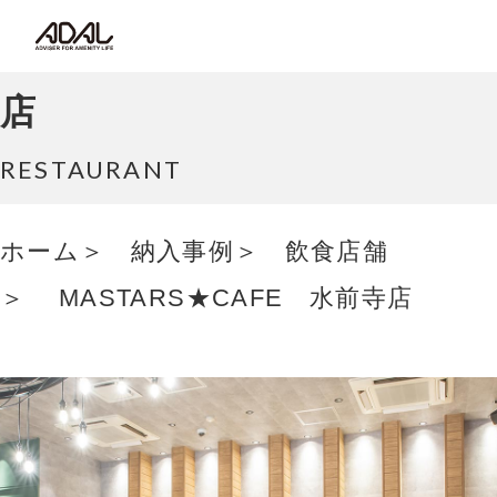
コラム
MASTARS★CAFE 水前寺
サポート情報
店
はたらく家具（広報誌）
RESTAURANT
最新情報/ニュース
ホーム
納入事例
飲食店舗
MASTARS★CAFE 水前寺店
採用情報
Japanese