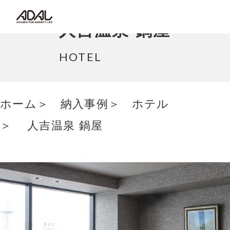
コラム
人吉温泉 鍋屋
サポート情報
HOTEL
はたらく家具（広報誌）
ホーム
納入事例
ホテル
最新情報/ニュース
人吉温泉 鍋屋
採用情報
Japanese