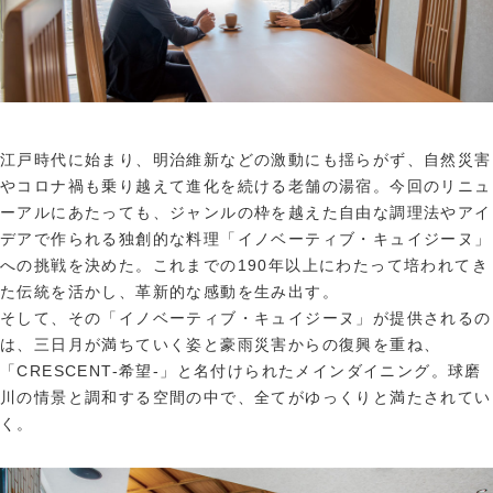
江戸時代に始まり、明治維新などの激動にも揺らがず、自然災害
やコロナ禍も乗り越えて進化を続ける老舗の湯宿。今回のリニュ
ーアルにあたっても、ジャンルの枠を越えた自由な調理法やアイ
デアで作られる独創的な料理「イノベーティブ・キュイジーヌ」
への挑戦を決めた。これまでの190年以上にわたって培われてき
た伝統を活かし、革新的な感動を生み出す。
そして、その「イノベーティブ・キュイジーヌ」が提供されるの
は、三日月が満ちていく姿と豪雨災害からの復興を重ね、
「CRESCENT-希望-」と名付けられたメインダイニング。球磨
川の情景と調和する空間の中で、全てがゆっくりと満たされてい
く。