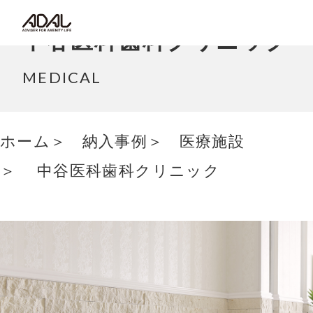
コラム
中谷医科歯科クリニック
サポート情報
MEDICAL
はたらく家具（広報誌）
ホーム
納入事例
医療施設
最新情報/ニュース
中谷医科歯科クリニック
採用情報
Japanese