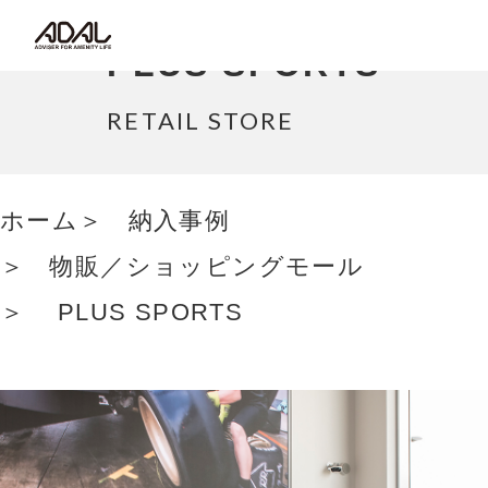
コラム
PLUS SPORTS
サポート情報
RETAIL STORE
はたらく家具（広報誌）
ホーム
納入事例
最新情報/ニュース
物販／ショッピングモール
採用情報
PLUS SPORTS
Japanese