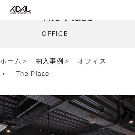
コラム
The Place
サポート情報
OFFICE
はたらく家具（広報誌）
ホーム
納入事例
オフィス
最新情報/ニュース
The Place
採用情報
Japanese