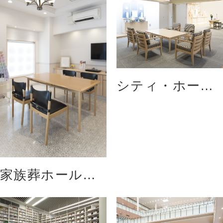
ジアム広島
ホール（松江市
総合文化センタ
ー）
シティ・ホール
仁方会館
家族葬ホール呉
本通