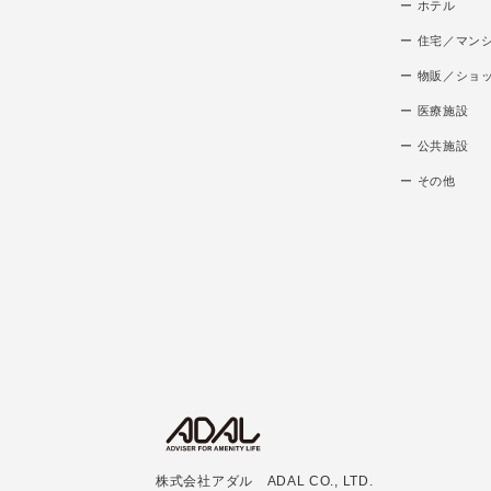
ー ホテル
ー 住宅／マン
ー 物販／ショ
ー 医療施設
ー 公共施設
ー その他
株式会社アダル ADAL CO., LTD.