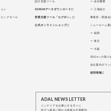
設計支援ツール
ー 会社概要
ション
3D/BIMデータダウンロード
ー 工場紹介
ッピングモール
営業支援ツール「カグポン」
事業所・関連会
公式オンラインショップ
ショールーム案
ー 福岡
ー 東京
ー 大阪
SDGsへの取り
会社案内ダウン
採用情報
ADAL NEWS LETTER
インテリアを仕事にする方々に
役立つ家具に関わる情報を定期配信。