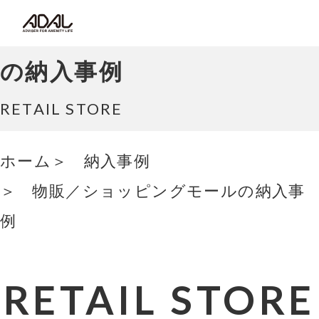
コラム
物販／ショッピングモール
サポート情報
の納入事例
はたらく家具（広報誌）
RETAIL STORE
最新情報/ニュース
ホーム
納入事例
物販／ショッピングモールの納入事
採用情報
例
Japanese
RETAIL STORE