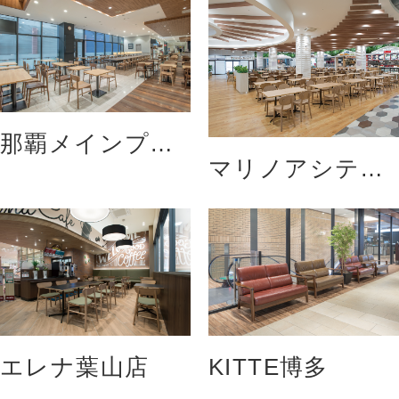
那覇メインプレ
マリノアシテ
イスフードコー
ィ 福岡
ト
エレナ葉山店
KITTE博多