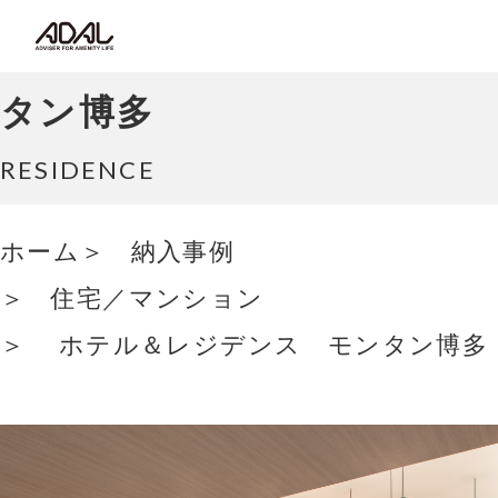
コラム
ホテル＆レジデンス モン
サポート情報
タン博多
はたらく家具（広報誌）
RESIDENCE
最新情報/ニュース
ホーム
納入事例
住宅／マンション
採用情報
ホテル＆レジデンス モンタン博多
Japanese