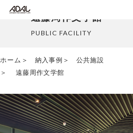
コラム
遠藤周作文学館
サポート情報
PUBLIC FACILITY
はたらく家具（広報誌）
ホーム
納入事例
公共施設
最新情報/ニュース
遠藤周作文学館
採用情報
Japanese