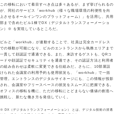
この移転において着目すべき点は多々あるが、まず挙げられるの
が、同社のサービス「workhub（様々な職場環境の利便性を向
上させるオールインワンのプラットフォーム）」を活用し、共用
部まで含めたビル1棟でDX（デジタルトランスフォーメーショ
ン）※ を実現しているところだ。
ビルと「workhub」が連動することで、社員は完全カードレス
での移動が可能になり、ビルのエントランスから執務エリアまで
一貫して顔認証で通過できる。また、来訪するゲストも、QRコ
ードや顔認証でセキュリティを通過でき、その認証方法と利用者
の組み合わせは柔軟に変更できる仕組みだ。さらに、10部屋設
けられた会議室の利用予約も使用状況も、「workhub」で一括
管理。エントランスのデジタルサイネージにも、この情報が投影
され、会議室やフリースペースの状況をスムーズに把握できる。
オフィスの移転を機に、ただの移転にとどまらない価値の創造へ
挑戦し、新たな働き方を発信していく。
※ DX（デジタルトランスフォーメーション） とは、デジタル技術の浸透