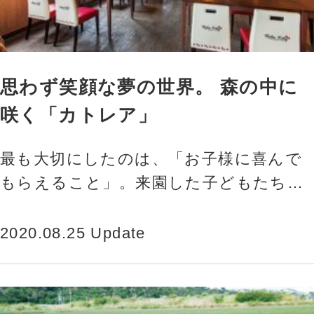
思わず笑顔な夢の世界。 森の中に
咲く「カトレア」
最も大切にしたのは、「お子様に喜んで
もらえること」。来園した子どもたちが
楽しそうにくつろぐ光景をカタチにする
ため、アダルの代表的な製品のひとつ
2020.08.25 Update
「カトレア」が表情を変えた。 「サンリ
オキャラクターパーク…