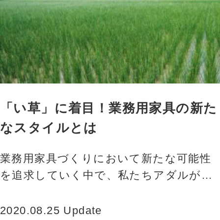
「い草」に着目！業務用家具の新た
なスタイルとは
業務用家具づくりにおいて新たな可能性
を追求していく中で、私たちアダルが着
目したのが「い草」です。一般的にござ
や畳のイメージが強い「い草」ですが、
2020.08.25 Update