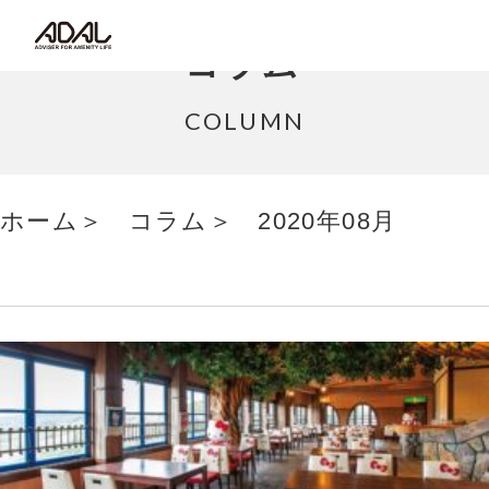
コラム
コラム
サポート情報
COLUMN
はたらく家具（広報誌）
ホーム
コラム
2020年08月
最新情報/ニュース
採用情報
Japanese