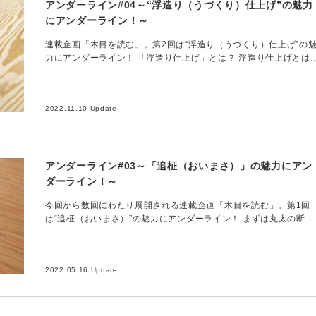
アンダーライン#04～“浮造り（うづくり）仕上げ”の魅力
にアンダーライン！～
連載企画「木目を読む」。第2回は“浮造り（うづくり）仕上げ”の
力にアンダーライン！ 「浮造り仕上げ」とは？ 浮造り仕上げとは
木材の表面をこする仕上げ方法のことで、表面エンボス処理のひと
つ。木目の凹…
2022.11.10 Update
アンダーライン#03～「追柾（おいまさ）」の魅力にアン
ダーライン！～
今回から数回にわたり展開される連載企画「木目を読む」。第1回
は“追柾（おいまさ）”の魅力にアンダーライン！ まずは丸太の断面
タイプを簡単説明！ 追柾とは木目のパターンの1種ですが、追柾の
内容に入る前…
2022.05.16 Update