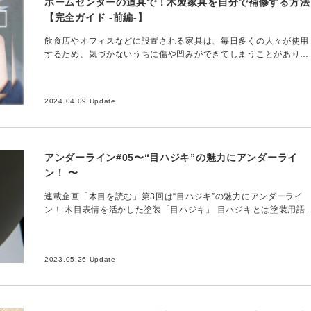
ホームセンターの道具で！木製家具を自分で補修する方法
【完全ガイド -前編-】
飲食店やオフィスなどに設置される家具は、毎日多くの人々が使用
するため、気づかないうちに傷や凹みができてしまうことがありま
す。 さらに、家具の移動や清掃中にぶつけてしまうことも少なく
りません。このよう…
2024.04.09 Update
アンダーライン#05〜“目ハジキ”の魅力にアンダーライ
ン！ 〜
連載企画「木目を読む」第3回は“目ハジキ”の魅力にアンダーライ
ン！ 木目表情を活かした塗装「目ハジキ」 目ハジキとは塗装用語
で、塗膜が木目をはじくという意味。オープンポアとも呼ばれま
す。導菅を平滑な塗…
2023.05.26 Update