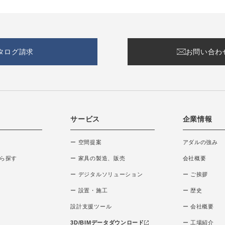
タログ請求
お問い合わ
サービス
企業情報
ー 空間提案
アダルの強み
ら探す
ー 家具の製造、販売
会社概要
ー デジタルソリューション
ー ご挨拶
ー 設置・施工
ー 歴史
設計支援ツール
ー 会社概要
3D/BIMデータダウンロード
ー 工場紹介