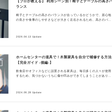
【プロが教える】 利用シーン別！椅子とテーブルの高さ
ランス
椅子とテーブルの高さのバランスが合っているかどうかで、居心地
の良さや食事のしやすさなどが大きく左右されるため、高さのバラ
ンス調整は空間づくりの必須条件です。 navigator本社クリエイテ
ィブ事業部…
2026.04.13 Update
ホームセンターの道具で！木製家具を自分で補修する方法
【完全ガイド -後編-】
飲食店やオフィスなどに設置される家具は、毎日多くの人々が使用
するため、気づかないうちに傷や凹みができてしまうことがありま
す。 さらに、家具の移動や清掃中にぶつけてしまうことも少なく
りません。このよう…
2024.06.28 Update