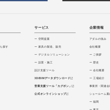
サービス
企業情報
ー 空間提案
アダルの強み
ら探す
ー 家具の製造、販売
会社概要
ー デジタルソリューション
ー ご挨拶
ー 設置・施工
ー 歴史
設計支援ツール
ー 会社概要
3D/BIMデータダウンロード
ー 工場紹介
営業支援ツール「カグポン」
事業所・関連会
公式オンラインショップ
ショールーム案
ー 福岡
ー 東京