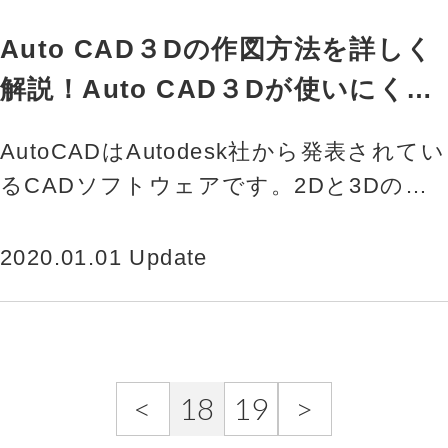
Auto CAD３Dの作図方法を詳しく
解説！Auto CAD３Dが使いにくい
といわれる理由も紹介
AutoCADはAutodesk社から発表されてい
るCADソフトウェアです。2Dと3Dの両
方の製図ができるCADソフトのため、建
築や機械系だ…
2020.01.01 Update
<
18
19
>