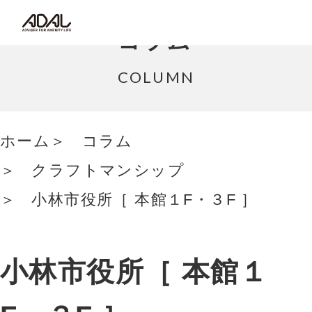
コラム
コラム
サポート情報
COLUMN
はたらく家具（広報誌）
ホーム
コラム
最新情報/ニュース
クラフトマンシップ
採用情報
小林市役所［ 本館１F・３F ］
Japanese
小林市役所［ 本館１