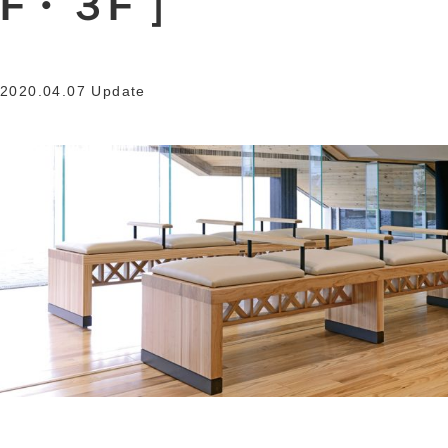
F・３F ］
2020.04.07 Update