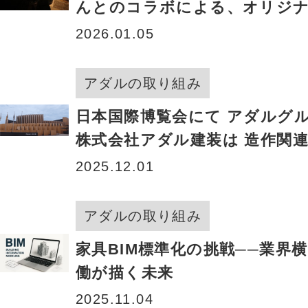
んとのコラボによる、オリジ
キングテープが誕生！
2026.01.05
アダルの取り組み
日本国際博覧会にて アダルグ
株式会社アダル建装は 造作関
工に携わりました
2025.12.01
アダルの取り組み
家具BIM標準化の挑戦──業界
働が描く未来
2025.11.04