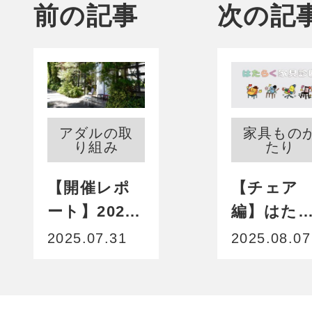
前の記事
次の記
アダルの取
家具もの
り組み
たり
【開催レポ
【チェア
ート】2025
編】はた
年新作展示
く家具診
2025.07.31
2025.08.07
会 in 福岡
──あなた
どの家具
イプ？