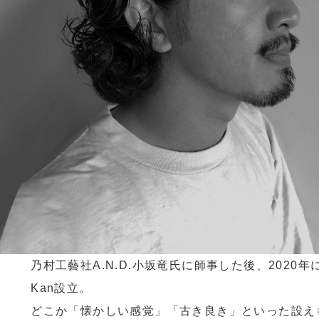
乃村工藝社A.N.D.小坂竜氏に師事した後、2020年に
Kan設立。
どこか「懐かしい感覚」「古き良き」といった設え