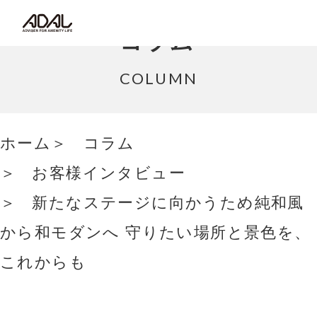
コラム
コラム
サポート情報
COLUMN
はたらく家具（広報誌）
ホーム
コラム
最新情報/ニュース
お客様インタビュー
採用情報
新たなステージに向かうため純和風
Japanese
から和モダンへ 守りたい場所と景色を、
これからも