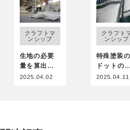
クラフトマ
クラフト
ンシップ
ンシップ
生地の必要
特殊塗装
量を算出
ドットの
し、裁断機
ターンを
2025.04.02
2025.04.11
を駆使。 緻
え、 サン
密な計算に
ル製作を
よる対策
ねて完成
で、難題も
どこにも
突破。
い新たな