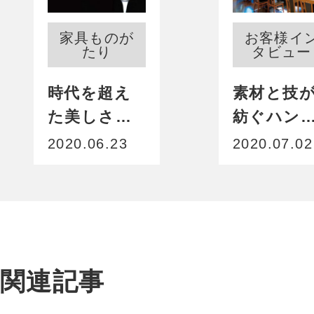
家具ものが
お客様イ
たり
タビュー
時代を超え
素材と技
た美しさ
紡ぐハン
で、空間に
ーグ。笑
2020.06.23
2020.07.02
永遠の息吹
の物語に
を。
り添う１
関連記事