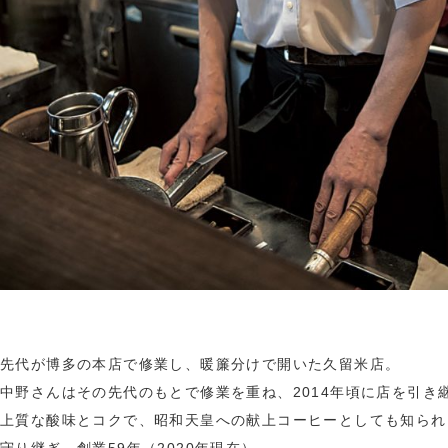
先代が博多の本店で修業し、暖簾分けで開いた久留米店。
中野さんはその先代のもとで修業を重ね、2014年頃に店を引き
上質な酸味とコクで、昭和天皇への献上コーヒーとしても知られ
守り継ぎ、創業59年（2020年現在）。