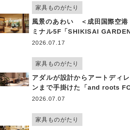
家具ものがたり
風景のあわい ＜成田国際空港 
ミナル5F「SHIKISAI GARDEN
Seasonal colors-」＞
2026.07.17
家具ものがたり
アダルが設計からアートディ
ンまで手掛けた「and roots F
SQUARE」がオープン！ ＜and
2026.07.07
株式会社＞
家具ものがたり