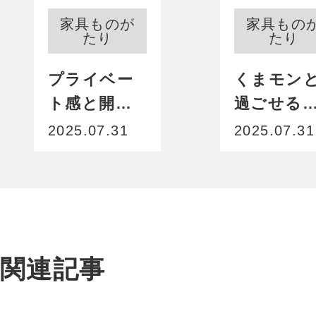
家具ものが
家具もの
たり
たり
プライベー
くまモン
ト感と開放
過ごせる
感の来賓
別な空間
2025.07.31
2025.07.31
室。競馬場
家具もく
ならではの
モンに合
家具選び
せ、フォ
で、快適な
ムやデフ
競馬時間を
ルメ感を
関連記事
実現
求